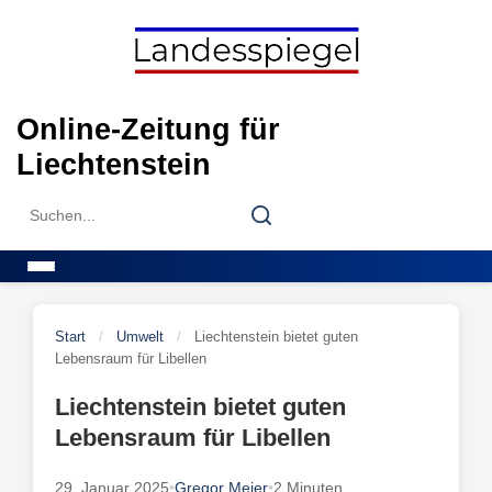
Skip
to
content
Online-Zeitung für
Liechtenstein
Search
Search
for:
Menu
Start
/
Umwelt
/
Liechtenstein bietet guten
Lebensraum für Libellen
Liechtenstein bietet guten
Lebensraum für Libellen
29. Januar 2025
•
Gregor Meier
•
2 Minuten