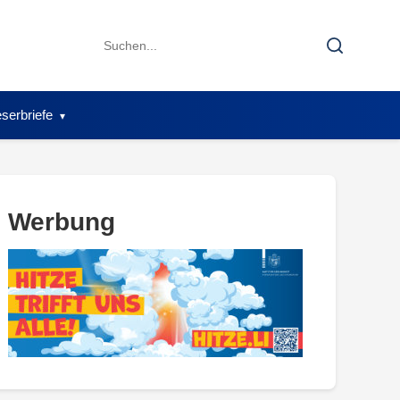
Search
Search
for:
serbriefe
Werbung