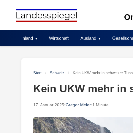
Skip
to
On
content
Inland
Wirtschaft
Ausland
Gesellscha
Start
/
Schweiz
/
Kein UKW mehr in schweizer Tunn
Kein UKW mehr in 
17. Januar 2025
•
Gregor Meier
•
1 Minute