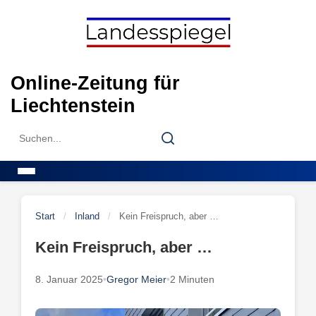
Skip
to
content
Online-Zeitung für
Liechtenstein
Search
Search
for:
Menu
Start
/
Inland
/
Kein Freispruch, aber …
Kein Freispruch, aber …
8. Januar 2025
•
Gregor Meier
•
2 Minuten