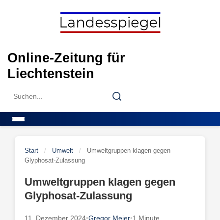
Skip
to
content
Online-Zeitung für
Liechtenstein
Search
Search
for:
Menu
Start
/
Umwelt
/
Umweltgruppen klagen gegen
Glyphosat-Zulassung
Umweltgruppen klagen gegen
Glyphosat-Zulassung
11. Dezember 2024
•
Gregor Meier
•
1 Minute