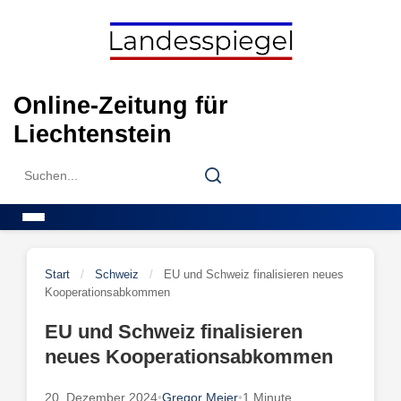
Skip
to
content
Online-Zeitung für
Liechtenstein
Search
Search
for:
Menu
Start
/
Schweiz
/
EU und Schweiz finalisieren neues
Kooperationsabkommen
EU und Schweiz finalisieren
neues Kooperationsabkommen
20. Dezember 2024
•
Gregor Meier
•
1 Minute