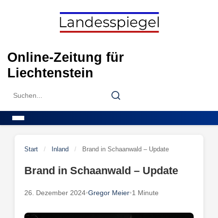
Skip
to
content
Online-Zeitung für
Liechtenstein
Search
Search
for:
Menu
Start
/
Inland
/
Brand in Schaanwald – Update
Brand in Schaanwald – Update
26. Dezember 2024
•
Gregor Meier
•
1 Minute