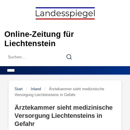
Skip
to
content
Online-Zeitung für
Liechtenstein
Search
Search
for:
Menu
Start
/
Inland
/
Ärztekammer sieht medizinische
Versorgung Liechtensteins in Gefahr
Ärztekammer sieht medizinische
Versorgung Liechtensteins in
Gefahr