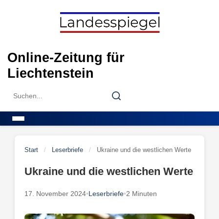
Skip
to
content
Online-Zeitung für
Liechtenstein
Search
Search
for:
Menu
Start
/
Leserbriefe
/
Ukraine und die westlichen Werte
Ukraine und die westlichen Werte
17. November 2024
•
Leserbriefe
•
2 Minuten