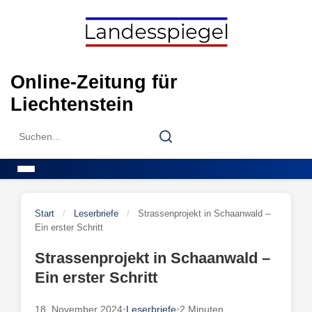
Skip
to
content
Online-Zeitung für
Liechtenstein
Search
Search
for:
Menu
Start
/
Leserbriefe
/
Strassenprojekt in Schaanwald –
Ein erster Schritt
Strassenprojekt in Schaanwald –
Ein erster Schritt
18. November 2024
•
Leserbriefe
•
2 Minuten