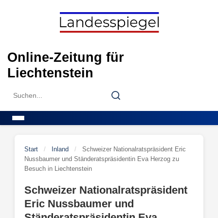
Skip
to
content
Online-Zeitung für
Liechtenstein
Search
Search
for:
Menu
Start
/
Inland
/
Schweizer Nationalratspräsident Eric
Nussbaumer und Ständeratspräsidentin Eva Herzog zu
Besuch in Liechtenstein
Schweizer Nationalratspräsident
Eric Nussbaumer und
Ständeratspräsidentin Eva