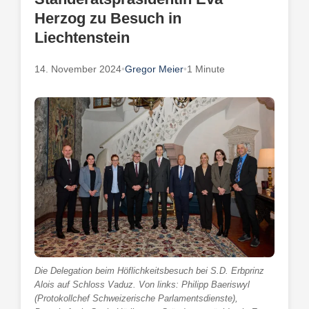
Herzog zu Besuch in
Liechtenstein
14. November 2024
•
Gregor Meier
•
1 Minute
Die Delegation beim Höflichkeitsbesuch bei S.D. Erbprinz
Alois auf Schloss Vaduz. Von links: Philipp Baeriswyl
(Protokollchef Schweizerische Parlamentsdienste),