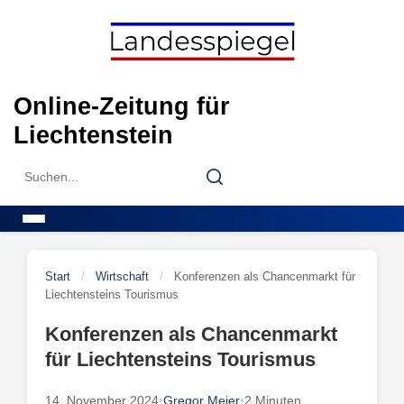
Skip
to
content
Online-Zeitung für
Liechtenstein
Search
Search
for:
Menu
Start
/
Wirtschaft
/
Konferenzen als Chancenmarkt für
Liechtensteins Tourismus
Konferenzen als Chancenmarkt
für Liechtensteins Tourismus
14. November 2024
•
Gregor Meier
•
2 Minuten