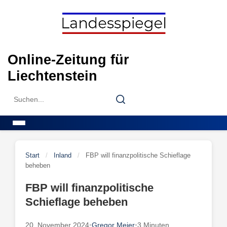
Skip
to
content
Online-Zeitung für
Liechtenstein
Search
Search
for:
Menu
Start
/
Inland
/
FBP will finanzpolitische Schieflage
beheben
FBP will finanzpolitische
Schieflage beheben
20. November 2024
•
Gregor Meier
•
3 Minuten