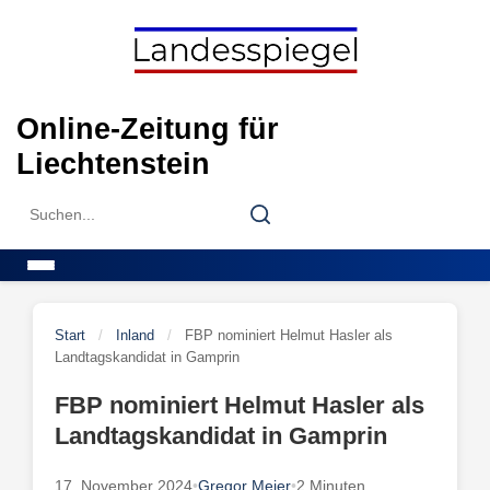
Skip
to
content
Online-Zeitung für
Liechtenstein
Search
Search
for:
Menu
Start
/
Inland
/
FBP nominiert Helmut Hasler als
Landtagskandidat in Gamprin
FBP nominiert Helmut Hasler als
Landtagskandidat in Gamprin
17. November 2024
•
Gregor Meier
•
2 Minuten