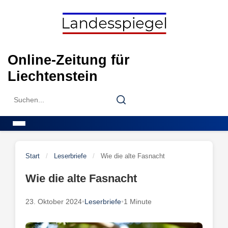
Skip
to
content
Online-Zeitung für
Liechtenstein
Search
Search
for:
Menu
Start
/
Leserbriefe
/
Wie die alte Fasnacht
Wie die alte Fasnacht
23. Oktober 2024
•
Leserbriefe
•
1 Minute