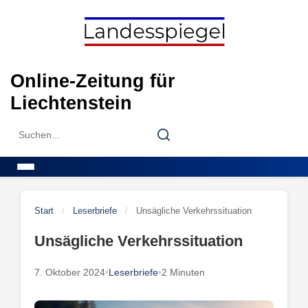
Skip
to
content
Online-Zeitung für
Liechtenstein
Search
Search
for:
Menu
Start
/
Leserbriefe
/
Unsägliche Verkehrssituation
Unsägliche Verkehrssituation
7. Oktober 2024
•
Leserbriefe
•
2 Minuten