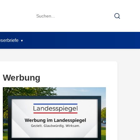
Search
Search
for:
serbriefe
Werbung