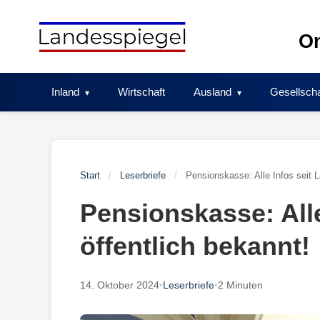
Skip
to
On
content
Inland
Wirtschaft
Ausland
Gesellscha
Start
/
Leserbriefe
/
Pensionskasse: Alle Infos seit 
Pensionskasse: All
öffentlich bekannt!
14. Oktober 2024
•
Leserbriefe
•
2 Minuten