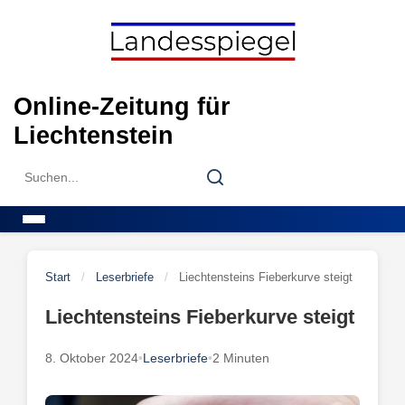
Skip
to
content
Online-Zeitung für
Liechtenstein
Search
Search
for:
Menu
Start
/
Leserbriefe
/
Liechtensteins Fieberkurve steigt
Liechtensteins Fieberkurve steigt
8. Oktober 2024
•
Leserbriefe
•
2 Minuten