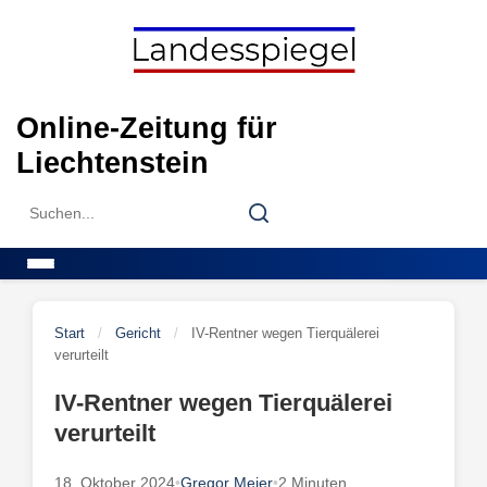
Skip
to
content
Online-Zeitung für
Liechtenstein
Search
Search
for:
Menu
Start
/
Gericht
/
IV-Rentner wegen Tierquälerei
verurteilt
IV-Rentner wegen Tierquälerei
verurteilt
18. Oktober 2024
•
Gregor Meier
•
2 Minuten