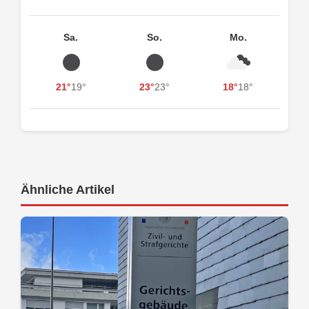
Sa.
So.
Mo.
21°
19°
23°
23°
18°
18°
Ähnliche Artikel