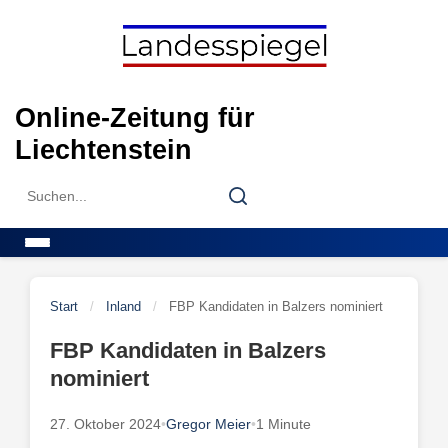
Skip
to
content
Online-Zeitung für
Liechtenstein
Search
Search
for:
Menu
Start
/
Inland
/
FBP Kandidaten in Balzers nominiert
FBP Kandidaten in Balzers
nominiert
27. Oktober 2024
•
Gregor Meier
•
1 Minute