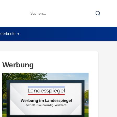
Search
Search
for:
serbriefe
Werbung