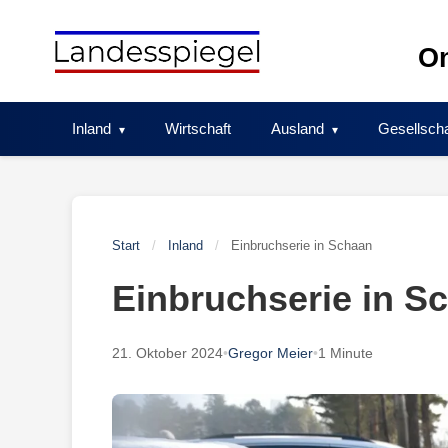
Skip
to
On
content
Inland
Wirtschaft
Ausland
Gesellscha
Start
/
Inland
/
Einbruchserie in Schaan
Einbruchserie in S
21. Oktober 2024
•
Gregor Meier
•
1 Minute