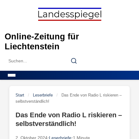
Skip
to
content
Online-Zeitung für
Liechtenstein
Search
Search
for:
Menu
Start
/
Leserbriefe
/
Das Ende von Radio L riskieren –
selbstverständlich!
Das Ende von Radio L riskieren –
selbstverständlich!
2. Oktober 2024
•
Leserbriefe
•
1 Minute