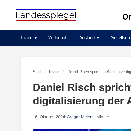
Skip
to
On
content
Inland
Wirtschaft
Ausland
Gesellscha
Start
/
Inland
/
Daniel Risch spricht in Berlin über dig
Daniel Risch spricht
digitalisierung der 
16. Oktober 2024
•
Gregor Meier
•
1 Minute