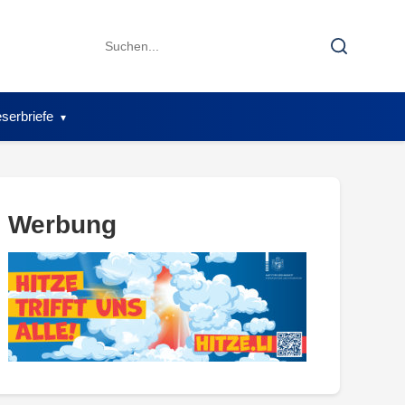
Search
Search
for:
serbriefe
Werbung