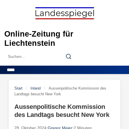
Skip
to
content
Online-Zeitung für
Liechtenstein
Search
Search
for:
Menu
Start
/
Inland
/
Aussenpolitische Kommission des
Landtags besucht New York
Aussenpolitische Kommission
des Landtags besucht New York
28. Oktober 2024
•
Gregor Meier
•
2 Minuten