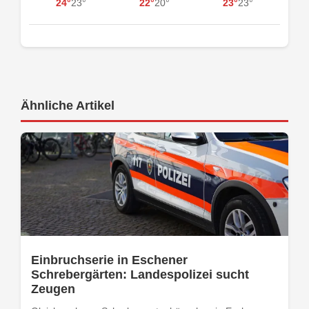
24°
23°
22°
20°
23°
23°
Ähnliche Artikel
Einbruchserie in Eschener
Schrebergärten: Landespolizei sucht
Zeugen