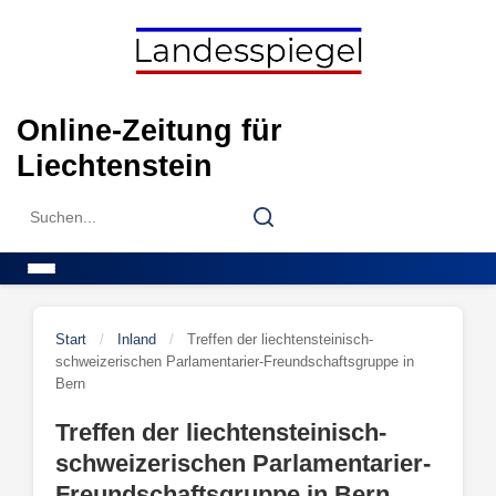
Skip
to
content
Online-Zeitung für
Liechtenstein
Search
Search
for:
Menu
Start
/
Inland
/
Treffen der liechtensteinisch-
schweizerischen Parlamentarier-Freundschaftsgruppe in
Bern
Treffen der liechtensteinisch-
schweizerischen Parlamentarier-
Freundschaftsgruppe in Bern