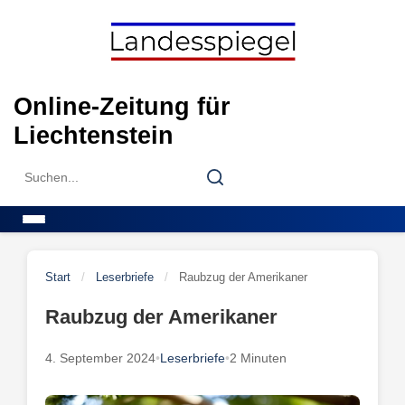
Skip
to
content
Online-Zeitung für
Liechtenstein
Search
Search
for:
Menu
Start
/
Leserbriefe
/
Raubzug der Amerikaner
Raubzug der Amerikaner
4. September 2024
•
Leserbriefe
•
2 Minuten