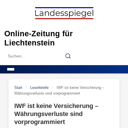
Skip
to
content
Online-Zeitung für
Liechtenstein
Search
Search
for:
Menu
Start
/
Leserbriefe
/
IWF ist keine Versicherung –
Währungsverluste sind vorprogrammiert
IWF ist keine Versicherung –
Währungsverluste sind
vorprogrammiert