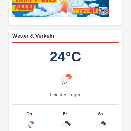
Wetter & Verkehr
24°C
Leichter Regen
Do.
Fr.
Sa.