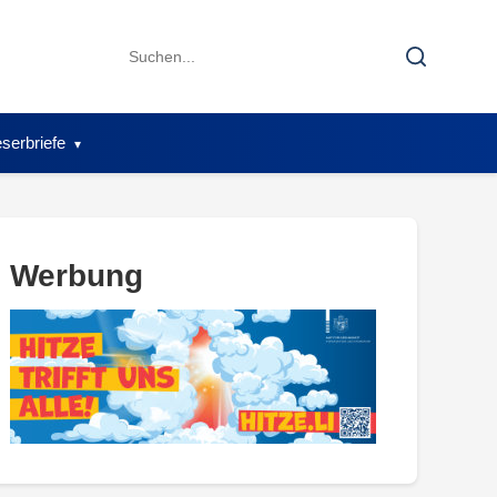
Search
Search
for:
serbriefe
Werbung