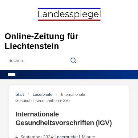
Skip
to
content
Online-Zeitung für
Liechtenstein
Search
Search
for:
Menu
Start
/
Leserbriefe
/
Internationale
Gesundheitsvorschriften (IGV)
Internationale
Gesundheitsvorschriften (IGV)
4. September 2024
•
Leserbriefe
•
1 Minute