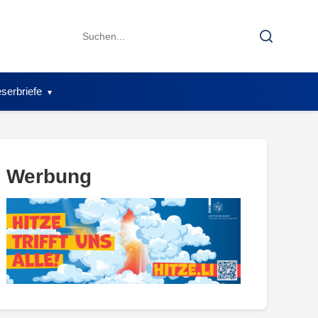
Search
Search
for:
serbriefe
Werbung