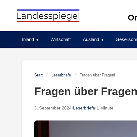
Skip
to
On
content
Inland
Wirtschaft
Ausland
Gesellscha
Start
/
Leserbriefe
/
Fragen über Fragen!
Fragen über Fragen
3. September 2024
•
Leserbriefe
•
1 Minute