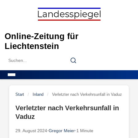
Skip
to
content
Online-Zeitung für
Liechtenstein
Search
Search
for:
Menu
Start
/
Inland
/
Verletzter nach Verkehrsunfall in Vaduz
Verletzter nach Verkehrsunfall in
Vaduz
29. August 2024
•
Gregor Meier
•
1 Minute