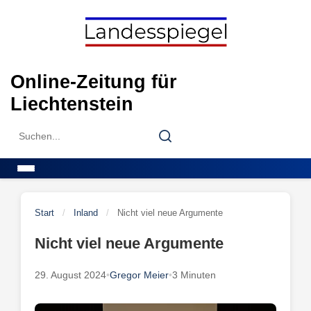
Skip
to
content
Online-Zeitung für
Liechtenstein
Search
Search
for:
Menu
Start
/
Inland
/
Nicht viel neue Argumente
Nicht viel neue Argumente
29. August 2024
•
Gregor Meier
•
3 Minuten