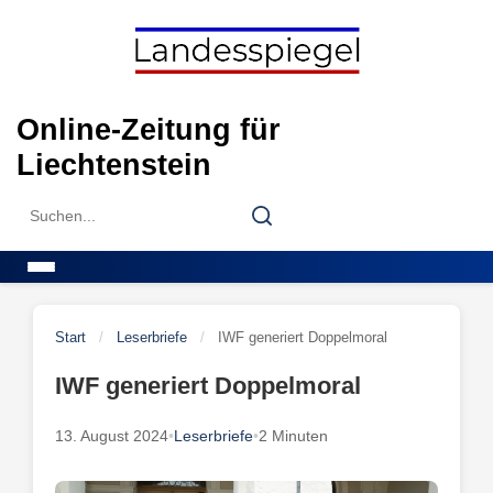
Skip
to
content
Online-Zeitung für
Liechtenstein
Search
Search
for:
Menu
Start
/
Leserbriefe
/
IWF generiert Doppelmoral
IWF generiert Doppelmoral
13. August 2024
•
Leserbriefe
•
2 Minuten