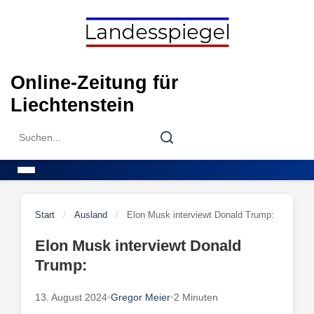
Skip
to
content
Online-Zeitung für
Liechtenstein
Search
Search
for:
Menu
Start
/
Ausland
/
Elon Musk interviewt Donald Trump:
Elon Musk interviewt Donald
Trump:
13. August 2024
•
Gregor Meier
•
2 Minuten