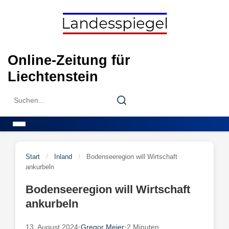
Skip
to
content
Online-Zeitung für
Liechtenstein
Search
Search
for:
Menu
Start
/
Inland
/
Bodenseeregion will Wirtschaft
ankurbeln
Bodenseeregion will Wirtschaft
ankurbeln
13. August 2024
•
Gregor Meier
•
2 Minuten