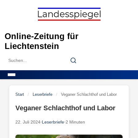
Skip
to
content
Online-Zeitung für
Liechtenstein
Search
Search
for:
Menu
Start
/
Leserbriefe
/
Veganer Schlachthof und Labor
Veganer Schlachthof und Labor
22. Juli 2024
•
Leserbriefe
•
2 Minuten