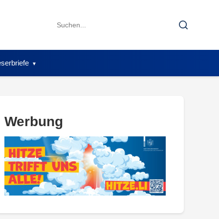
Search
Search
for:
serbriefe
Werbung