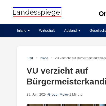
Skip
to
On
content
Inland
Wirtschaft
Ausland
Gesellscha
Start
/
Inland
/
VU verzicht auf Bürgermeisterkandida
VU verzicht auf
Bürgermeisterkandi
25. Juni 2024
•
Gregor Meier
•
1 Minute