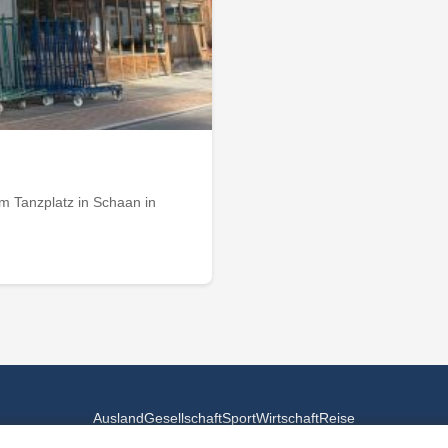
m Tanzplatz in Schaan in
Ausland
Gesellschaft
Sport
Wirtschaft
Reise
© 2026
Landesspiegel
- Alle Rechte vorbehalten