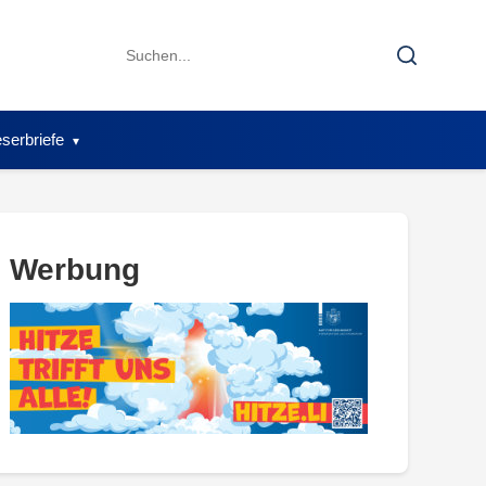
Search
Search
for:
serbriefe
Werbung