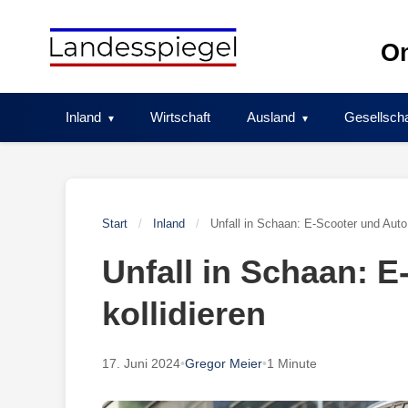
Skip
to
On
content
Inland
Wirtschaft
Ausland
Gesellscha
Start
/
Inland
/
Unfall in Schaan: E-Scooter und Auto 
Unfall in Schaan: 
kollidieren
17. Juni 2024
•
Gregor Meier
•
1 Minute