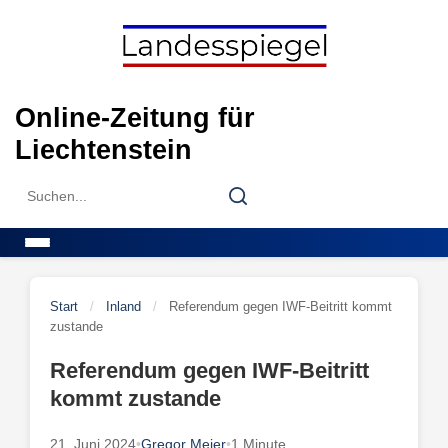
Skip
to
content
Online-Zeitung für
Liechtenstein
Search
Search
for:
Menu
Start
/
Inland
/
Referendum gegen IWF-Beitritt kommt
zustande
Referendum gegen IWF-Beitritt
kommt zustande
21. Juni 2024
•
Gregor Meier
•
1 Minute