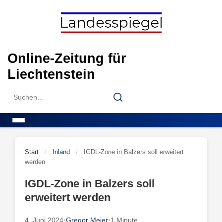
Skip
to
content
Online-Zeitung für
Liechtenstein
Search
Search
for:
Menu
Start
/
Inland
/
IGDL-Zone in Balzers soll erweitert
werden
IGDL-Zone in Balzers soll
erweitert werden
4. Juni 2024
•
Gregor Meier
•
1 Minute