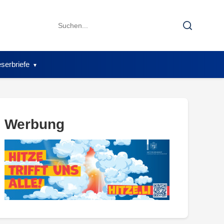
Search
Search
for:
serbriefe
Werbung