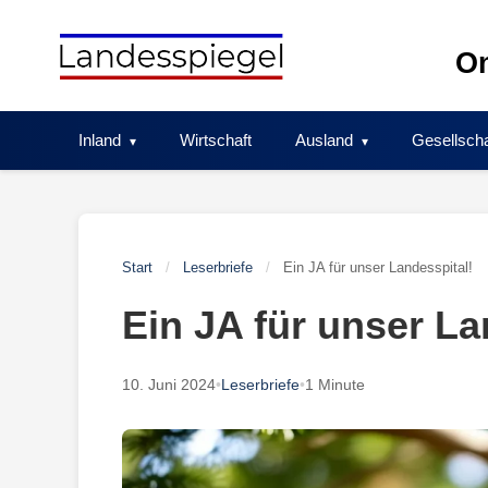
Skip
to
On
content
Inland
Wirtschaft
Ausland
Gesellscha
Start
/
Leserbriefe
/
Ein JA für unser Landesspital!
Ein JA für unser La
10. Juni 2024
•
Leserbriefe
•
1 Minute