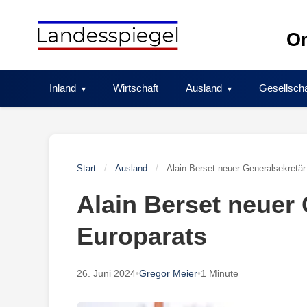
Skip
to
On
content
Inland
Wirtschaft
Ausland
Gesellscha
Start
/
Ausland
/
Alain Berset neuer Generalsekretär
Alain Berset neuer
Europarats
26. Juni 2024
•
Gregor Meier
•
1 Minute