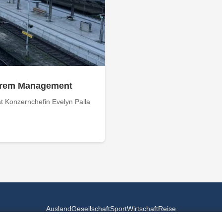
 ihrem Management
 Konzernchefin Evelyn Palla
Ausland
Gesellschaft
Sport
Wirtschaft
Reise
© 2026
Landesspiegel
- Alle Rechte vorbehalten