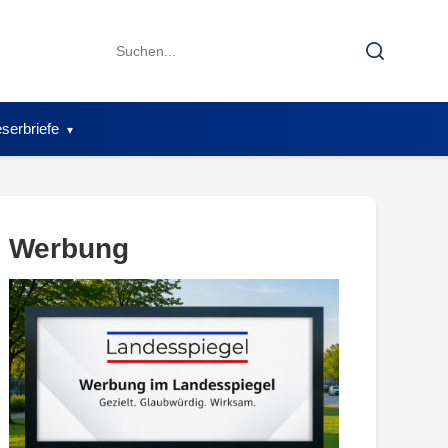
Search
Search
for:
serbriefe
Werbung