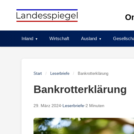
Skip
to
On
content
Inland
Wirtschaft
Ausland
Gesellscha
Start
/
Leserbriefe
/
Bankrotterklärung
Bankrotterklärung
29. März 2024
•
Leserbriefe
•
2 Minuten