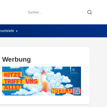
Search
Search
for:
serbriefe
Werbung