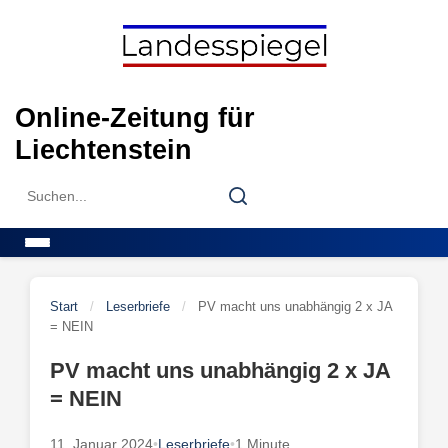
Skip
to
content
Online-Zeitung für
Liechtenstein
Search
Search
for:
Menu
Start
/
Leserbriefe
/
PV macht uns unabhängig 2 x JA
= NEIN
PV macht uns unabhängig 2 x JA
= NEIN
11. Januar 2024
•
Leserbriefe
•
1 Minute