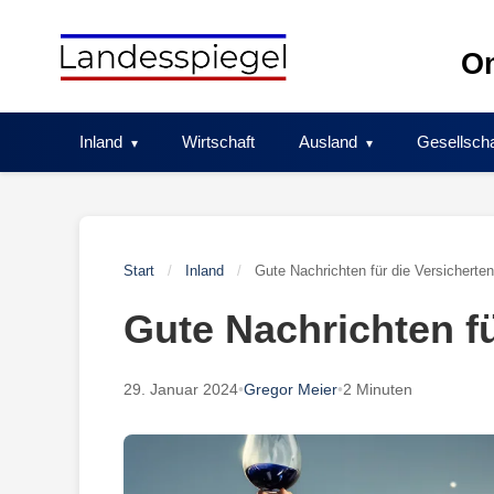
Skip
to
On
content
Inland
Wirtschaft
Ausland
Gesellscha
Start
/
Inland
/
Gute Nachrichten für die Versicherten
Gute Nachrichten fü
29. Januar 2024
•
Gregor Meier
•
2 Minuten