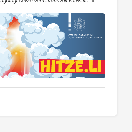
ngelegt sowie vertrauensvoll verwalte
t.»