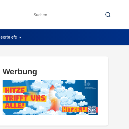
Search
Search
for:
serbriefe
Werbung