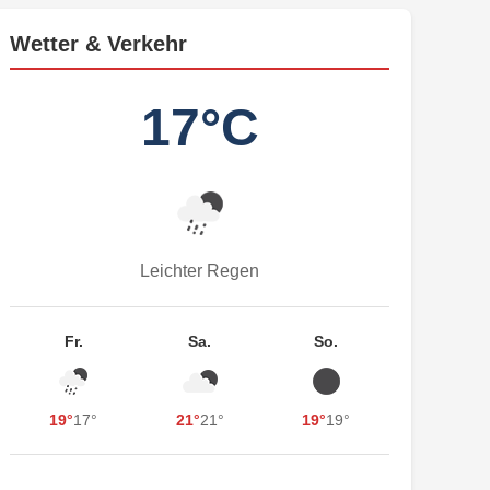
Wetter & Verkehr
17°C
Leichter Regen
Fr.
Sa.
So.
19°
17°
21°
21°
19°
19°