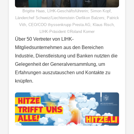
Brigitte Haas, LIHK-Geschäftsführerin; Simon Kopf,
Länderchef Schweiz/Liechtenstein Oerlikon Balzers; Patrick
Vith, CEO/COO thyssenkrupp Presta AG; Klaus Risch,
LIHK-Präsident ©Roland Korner
Über 50 Vertreter von LIHK-
Mitgliedsunternehmen aus den Bereichen
Industrie, Dienstleistung und Banken nutzten die
Gelegenheit der Generalversammlung, um
Erfahrungen auszutauschen und Kontakte zu
knüpfen.