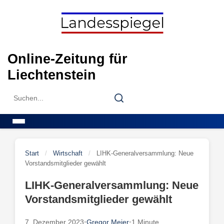
Skip
to
content
Online-Zeitung für
Liechtenstein
Search
Search
for:
Menu
Start
/
Wirtschaft
/
LIHK-Generalversammlung: Neue
Vorstandsmitglieder gewählt
LIHK-Generalversammlung: Neue
Vorstandsmitglieder gewählt
7. Dezember 2023
•
Gregor Meier
•
1 Minute