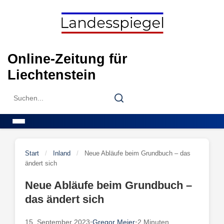
Skip
to
content
Online-Zeitung für
Liechtenstein
Search
Search
for:
Menu
Start
/
Inland
/
Neue Abläufe beim Grundbuch – das
ändert sich
Neue Abläufe beim Grundbuch –
das ändert sich
15. September 2023
•
Gregor Meier
•
2 Minuten