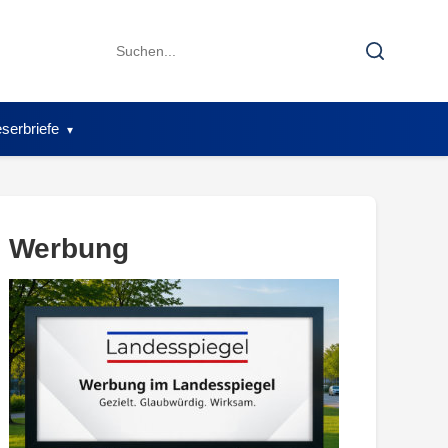
Search
Search
for:
serbriefe
Werbung