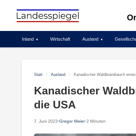
Skip
to
On
content
Inland
Wirtschaft
Ausland
Gesellscha
Start
/
Ausland
/
Kanadischer Waldbrandrauch errei
Kanadischer Waldbr
die USA
7. Juni 2023
•
Gregor Meier
•
2 Minuten