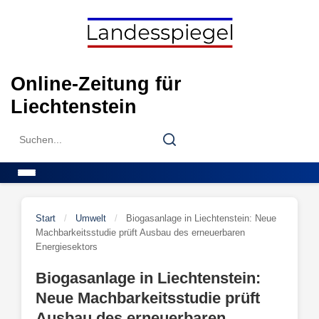
Skip
to
content
Online-Zeitung für
Liechtenstein
Search
Search
for:
Menu
Start
/
Umwelt
/
Biogasanlage in Liechtenstein: Neue
Machbarkeitsstudie prüft Ausbau des erneuerbaren
Energiesektors
Biogasanlage in Liechtenstein:
Neue Machbarkeitsstudie prüft
Ausbau des erneuerbaren