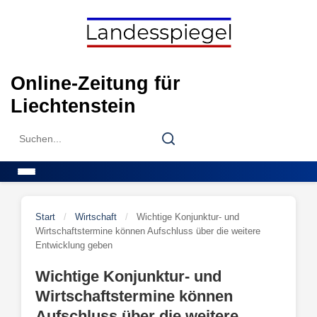
Skip
to
content
Online-Zeitung für
Liechtenstein
Search
Search
for:
Menu
Start
/
Wirtschaft
/
Wichtige Konjunktur- und
Wirtschaftstermine können Aufschluss über die weitere
Entwicklung geben
Wichtige Konjunktur- und
Wirtschaftstermine können
Aufschluss über die weitere