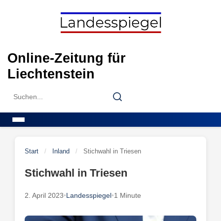
Skip
to
content
Online-Zeitung für
Liechtenstein
Search
Search
for:
Menu
Start
/
Inland
/
Stichwahl in Triesen
Stichwahl in Triesen
2. April 2023
•
Landesspiegel
•
1 Minute